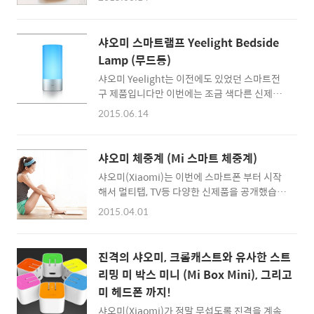
NAS 공유기는 699위안과 2999위안 두 모델로
신형 샤오미 밴드(미밴드)는 중국에서 2015년
되어 있습니다. 각각 1TB와 6TB의 스토리지를
11월 11일 부터 판매를 시작할 것이라 하네요.
탑재하고 있네요. 한화로는 약 12만6천원, 54
아마 곧 국내에서도 직구로 구입해 쓰시는 분들
샤오미 스마트램프 Yeelight Bedside
만원 정도입니다. :: 샤오미 공유기 겸 NAS 직구
이 많아질 것 같은 생각이 듭니다.:: 신형 샤오미
Lamp (무드등)
하러 바로가기 :: Xiaomi Mi Wi-Fi ©
미패드3 직구하러 바로가기 :: [관련글]샤오미
샤오미 Yeelight는 이전에도 있었던 스마트전
miui.com 시게이트와 도시바 하드를 사용하고
미밴드2 ..
구 제품입니다만 이번에는 조금 색다른 신제품
있고, NAS기능을 가지고 있어서 스마트폰 앱이
을 공개했습니다. 이번에는 스탠드 처럼 사용할
나 주변기기를 통해 데이터를 공유할 수 있습니
2015.06.14
수 있는 Yeelight Bedside Lamp입니다. 이름
다. 와이파이 신호를 더 강하게 해주는 증폭기도
처럼 침대 옆에 두고 분위기를 잡을 수 있는 전
39위안(약 7000원)에 별매로 구입할 수 있다고
등이죠. (무드등) 샤오미 Yeelight의 특징은
하네요. 2015년 6월 18일부터 늘 그렇듯
샤오미 체중계 (Mi 스마트 체중계)
1600만가지의 컬러를 구현해 낼 수 있다는 겁
mi.com 홈페이지를..
샤오미(Xiaomi)는 이번에 스마트폰 부터 시작
니다. 스마트폰 앱을 통해 컬러를 프로그래밍할
해서 멀티탭, TV등 다양한 신제품을 공개했습니
수 있다고 하네요. Xiaomi Yeelight Bedside
다. 제 눈에 들어온 것은 바로 체중계 인데요. 스
Lamp © Xiaomi 터치를 통해 밝기를 조절할
2015.04.01
마트 체중계 제품인 핏비트 아리아(Fibit Aria)
수 있고, 멀티터치 제스쳐를 통해 컬러도 바꿀
를 사용해본 적 있기에 스마트 체중계가 얼마나
수 있다고 합니다. 가격은 249위안으로 한화로
유용한지 알기 때문이죠 ^^ 샤오미 체중계의 가
45,000원이네요. 디자인이 예쁘고 형형색색 컬
진격의 샤오미, 크롬캐스트와 유사한 스트
격은 99위안, 한화로 환산하면 약 17,800원입
러를 변경할 수 있다는 점에서 인테리어 소품으
리밍 미 박스 미니 (Mi Box Mini), 그리고
니다. 블루투스로 스마트폰과 연동되고, 자동으
로도 인기있을 것 같습..
미 헤드폰 까지!
로 프로필 인식해서 클라우드에 체중 정보를 기
록해준다고 하는군요. 꽤 저렴한 가격인 만큼 집
샤오미(Xiaomi)가 정말 무섭도록 진격을 계속