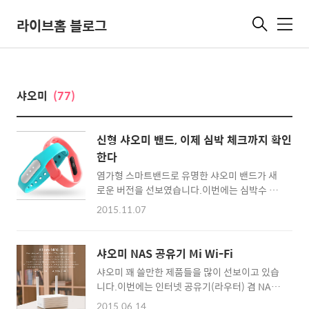
라이브홈 블로그
메
뉴
샤오미
(77)
신형 샤오미 밴드, 이제 심박 체크까지 확인
한다
염가형 스마트밴드로 유명한 샤오미 밴드가 새
로운 버전을 선보였습니다.이번에는 심박수 체
크가 가능한 센서를 부착한 것이 특징이네요. 가
2015.11.07
격은 99위안으로 이전 세대 제품인 69위안보다
는 조금 비싼 가격입니다.다만은 1만 8천원이
조금 못되는 가격이니... 심박수체크가 가능한
샤오미 NAS 공유기 Mi Wi-Fi
웨어러블 중에서는 가성비가 매우 높다고 할 수
샤오미 꽤 쓸만한 제품들을 많이 선보이고 있습
있겠죠. 실속을 따지는 유저에게는 이만한 스마
니다.이번에는 인터넷 공유기(라우터) 겸 NAS
트밴드 제품을 찾기 어려울 정도입니다. 부서지
로 사용할 수 있는 Mi Wi-Fi입니다.Mi Fi-Fi
면 새로 사면 끝 샤오미 밴드 광감판 © mi.com
2015.06.14