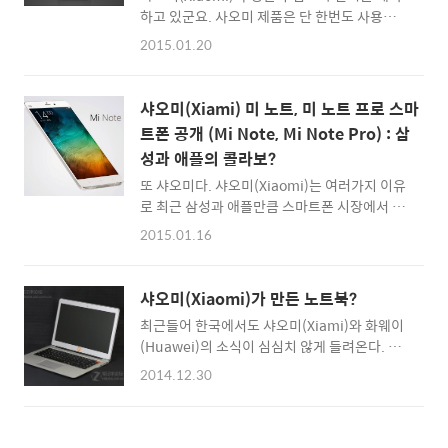
에 하나쯤 있으면 가족들이 모두 체중관리를 할
하고 있군요. 사오미 제품은 단 한번도 사용해본
수 있는 좋은 아이템으로 생각됩니다. :: 샤오미
적이 었습니다. 한국에서 샤오미 보조배터리가
2015.01.20
체중계2 구입하러 바로가기 :: [관련글] Fitbit
그렇게 대박을 쳐도 무덤덤했죠. 이미 가지고 있
Aria (핏비트 아리아) 체지방을 측정할 수 있는
는 배터리팩도 많아서 관심을 끄고 있었습니다.
스마트 체중계 득템!
샤오미 노트(Xiaomi Mi Note)가 나와도 기사
샤오미(Xiami) 미 노트, 미 노트 프로 스마
작성만 했을 뿐 사용해보고 싶다는 생각은 안해
트폰 공개 (Mi Note, Mi Note Pro) : 삼
봤죠 ^^ 미디어 스트리밍 디바이스 Mi Box
성과 애플의 콜라보?
mini (미 박스 미니) © miui.com 그런데 샤오
미가 이번에는 꽤 관심을 가질만한 스마트 디바
또 샤오미다. 샤오미(Xiaomi)는 여러가지 이유
이스를 내놓았습니다. TV와 HDMI케이블로 연
로 최근 삼성과 애플만큼 스마트폰 시장에서 크
결해서 사용할 수 있는 셋톱박스형 미디어 플레
게 주목받고 있다. 일단 소비자에게는 값싸고 개
2015.01.16
이어를 새롭게 선보인 것인데, 매우 작은 사이즈
념있는 스마트폰을 만드는 회사, 그렇지만 왠지
임에도 사양이 꽤 높군요. 미러링이 가능한 크롬
모르게 '저래도 괜찮을까?'라고 걱정이 되긴 하
캐스트(Chorme Cast)와 유사한 기능을..
는데... 유저가 기업을 걱정해줄 필요는 없다. 이
샤오미(Xiaomi)가 만든 노트북?
번에 샤오미가 발표한 Mi Note, Mi Note Pro는
최근들어 한국에서도 샤오미(Xiami)와 화웨이
삼성의 갤럭시노트 시리즈에서 네이밍 영감을
(Huawei)의 소식이 심심치 않게 들려온다. 안
얻어 개발된 것으로 보인다. 하지만 그 안을 살
드로이드 스마트폰이 처음 태동할 즈음인 2009
펴보면 아이폰6플러스가 타겟으로 설정되어 있
2014.12.30
년 대만회사인 HTC가 큰 반향을 불러일으켰다
다. 색안경을 끼지 않고 제품을 한번 살펴보자.
면 이제 HTC는 퇴물이 된지 오래고, 글로벌시장
제품의 소개 영상과 외관, 일부 UI는 애플의 '그
에서 한국과 일본 제조사들을 무섭게 따라온 중
것'을 확실히 연상시키고 있고... 전면은 살짝 삼