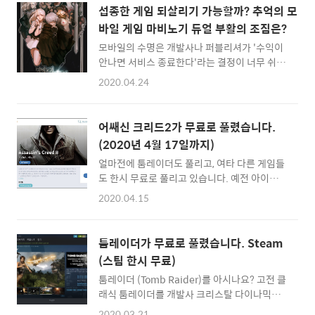
(Detroit become human) 입니다. 게임이라
요. 젤다 야숨 때도 적응이 안됬는데... 박스는
섭종한 게임 되살리기 가능할까? 추억의 모
기 보다는 영화와 같은 게임으로 시나리오를 따
큰데 실제로 게임이 들어있는 매체는 저렇게 조
바일 게임 마비노기 듀얼 부활의 조짐은?
라가면서 선택을 하게 되고, 수많은 인과관계를
그맣다니 ㅎ..
모바일의 수명은 개발사나 퍼블리셔가 '수익이
거치면서 멀티엔딩을 맛볼 수 있는 게임이죠.간
안나면 서비스 종료한다'라는 결정이 너무 쉬운
단하게 스팀에서 게임 구입하는 방법을 정리해
것이 아쉽습니다. 실제로는 내부 사정에 의해서
봅니다.Steam에서 게임 구입하는 법일단 스팀
2020.04.24
한번도 적자가 난 적이 없는 게임도 채산성이 떨
클라이언트를 실행하고, 우측 상단에 있는 검색
어진다는 이유로 손바닥 뒤집듯 없어지는 경우
기능을 이용해서 원하는 게임을 찾습니다.검색
도 심심치 않게 사례를 찾아볼 수 있죠. 이러한
어를 치고 엔터키를 누르거나 클릭하면... 아래
어쌔신 크리드2가 무료로 풀렸습니다.
행태 때문에 모바일 게이머는 '과금'이라는 것
와 같이 리스트로 이동합니다.거기서 원하는 ..
(2020년 4월 17일까지)
을 마음놓고 할 수도 없는 실정입니다. 오랫동안
얼마전에 툼레이더도 풀리고, 여타 다른 게임들
애정을 가지고 자신의 캐릭터의 게임에 투자를
도 한시 무료로 풀리고 있습니다. 예전 아이폰
해왔는데, 어느순간 인기가 없어지고 목표한 수
모바일 게임이 한시적으로 무료로 풀리던것 처
익이 나오지 않는다는 이유만으로 서비스를 접
2020.04.15
럼, PC게임들도 이제 조금씩 무료로 이벤트하
게 되니까요. 제 경우에는 개인적으로 가장 열심
는 것이 트렌드가 된 것 같네요. 유비소프트에서
히 플레이한 모바일 게임이자, 지금도 생각나는
는 Assasin's Creed II를 무료로 공개했습니
마비노기 듀얼이라는 TCG게임이 있습니다. 단
툼레이더가 무료로 풀렸습니다. Steam
다. :: 다운로드 하러 바로가기 :: 어쌔신 크리드
점이 없는 것은 아니지만, 유저에 따라 하스스톤
(스팀 한시 무료)
2 (Assassin's Creed 2)는 제가 베니스에 있었
보다 게임성이 더 돋보인다고..
툼레이더 (Tomb Raider)를 아시나요? 고전 클
을때 베네치아를 무대로 했어서 꼭 플레이하고
래식 툼레이더를 개발사 크리스탈 다이나믹스
싶었던 게임인데, 10년이 지난 지금 무료로 플
에서 2013년에 리부트 시킨 게임 작품입니다.
레이하게 되는 군요 :) 위에 사이트로 이동해서
2020.03.21