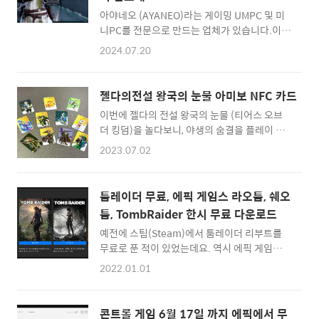
이블로 연결을 합니다.닌텐도 스위치 화면에서,
아야네오 (AYANEO)라는 게이밍 UMPC 및 미
'설정'으로 이동을 합니다.여기서 '데이터 관
니PC를 전문으로 만드는 업체가 있습니다.이
리'로 들어간 다음...'화면 사진과 동영상 관
회사에서 만든 AYANEO AM02라는 레트로 디
2024.07.20
리'를 선택합니다.그리고 밑으로 내려가 보면
자인의 미니PC를 구입해서 사용을 하고 있는데
USB를 연결하여 컴퓨터에 복사를 찾아볼 수 있
요. AMD 7840HS 칩을 사용했기에 고사양을
는데 이걸 선택하면, 이제 PC와 연결된 닌텐도
요구하는 게임들도 어느정도 구동이 가능한 게
젤다의전설 왕국의 눈물 아미보 NFC 카드
스위치를 USB메모리 처럼 ..
이밍 미니PC입니다. 디자인을 보자맞자 저도
이번에 젤다의 전설 왕국의 눈물 (티어스 오브
관심이 생겼고, 직접 구입을 해서 써보게 되었는
더 킹덤)을 놀다보니, 야생의 숨결을 플레이 할
데요. 직구를 해야 하는 만큼 1~2달 정도 기다
때 사용했던 아미보들을 그대로 활용할 수 있다
린 끝에 이 게이밍 PC를 사용해보게 되었습니
2023.07.02
고 하더군요. 그래서 잘 쓰고 있었는데, 아무래
다.일단 결론부터 말씀드리면 기대한만큼은 아
도 새롭게 추가된 카드들도 있어서 새롭게 구입
니라는 것을 알 수 있습니다. 디자인도 예쁘고,
을 했습니다. ㅎㅎ 요즘에는 NFC카드들도 미니
서브 스크린이라는 상단 부분의 미니 LCD 화면
툼레이더 무료, 에픽 게임스 라오툼, 쉐오
카드 규격으로 나오더군요. 휴대하기도 좋고, 오
에서 대시보드 처럼 컴퓨터 상태를 확인할 수 있
툼, TombRaider 한시 무료 다운로드
른쪽 NFC 인식 컨트롤러에 살짝 올려두고 아미
는 등, 특색이 있는 미니PC일 거라고 예상했는
예전에 스팀(Steam)에서 툼레이더 리부트를
보를 뽑는 것도 좋은 것 같아서 미니 NFC카드
데요.실제로는 소..
무료로 푼 적이 있었는데요. 역시 에픽 게임스
규격으로 구입했습니다. 선물용으로 이렇게 2
(EpicGames)네요. 툼레이더 3종을 2022년 1
개를 구입했습니다. 대략 이런 느낌이고.. 나열
2022.01.01
월 1일 기념으로 모두 풀어버렸습니다. 에픽게
에 보니 이 정도 되더군요. 풀 패키지로는 28개
임즈에 접속해보시면... 위와 같이 Rise of the
인 것 같은데, 최근 무기 카드와 일부 카드들이
Tomb Raider, Shadow of the Tomb
추가되어서 38~40개 카드셋도 나오고 있는 듯
콘트롤 게임 6월 17일 까지 에픽에서 무