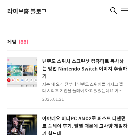
라이브홈 블로그
메
뉴
게임
(88)
닌텐도 스위치 스크린샷 컴퓨터로 복사하
는 방법 Nintendo Switch 이미지 추출하
기
저는 꽤 오래 전부터 닌텐도 스위치를 가지고 젤
다 시리즈 게임을 플레이 하고 있었는데요.어느
날 문득 저장해두었던 스샷(스크린샷) 이미지들
2025.01.21
을 뽑아보고 싶은 생각이 들더군요.스마트폰과
와이파이 다이렉트로 사진을 공유할 수도 있지
만, 역시 컴퓨터 PC로 연결해서 한번에 백업을
아야네오 미니PC AM02로 퍼스트 디센던
하고 싶다는 생각을 하게 되어 닌텐도 스위치에
트 플레이 후기, 발열 때문에 고사양 게임하
서 컴퓨터로 스크린샷 이미지를 백업하는 방법
기 힘드네
을 알아보았습니다. 1. 먼저 닌텐도 스위치를 케