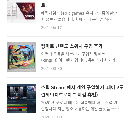
Raider, Tomb Raider GOTY에 '지금 무료' 버
합니다. 구매 루트는 아래의 링크를 통해 알아보
료!
튼이 부터 있습니다. ㅎㅎ 시리즈의 첫작품은 그
시면 됩니다...
에픽게임스 (epic games)유저라면 좋아할만
냥 툼레이더 입니다. 평가도 가장 좋은 편이죠.
한 정보가 떴습니다. 한때 제가 구입을 하려고
지금 해도 재밌습니다. '받기'를 눌러서 라이브
했던 게임이 한시 무료로 풀린 것인데요. 콘트롤
러리에 등록해두면 평생 무료로 즐길 수 있습니
2021.06.12
(Control)이란 게임입니다. 에픽 게임 런처를
다. 그 다음은 라오툼 (라이즈 오브 툼레이더) 그
설치해둔 분들이라면 푸시알림으로 이미 예고
리고 쉐오툼 (쉐도우 오브 툼레이더) 입니다. 모
가 되었으니 이미 설치하신 분들도 계실텐데요.
두 '받기' 버튼을 누르고... 위와 같이 0원 결제
링피트 닌텐도 스위치 구입 후기
에픽 게임에 들어가보면 6월 17일까지 무료로
까지 꼭..
이번에 운동을 해보려고 구입한 링피트
다운로드 할 수 있다고 안내가 되고 있습니다.
(RingFit) 어드벤처 입니다. 큐텐에서 최저가에
ㅎㅎ 그럼 레노버 리전 게이밍 노트북이 도착하
구입이 가능하더군요. ㅎㅎ 큐텐에서 구입했는
면 겜트북으로 컨트롤(Control)을 즐겨 보고 싶
2021.03.20
데 한국 정품입니다. 큐텐은 뭐랄까, 이제 더 이
네요. :) :: 게이밍 노트북 구입하러 바로가기 ::
상 직구에만 특화되어 있지는 않은 것 같습니다.
오히려 다른 곳보다 다양한 결제가 가능해서 좋
스팀 Steam 에서 게임 구입하기, 페이코로
아요. 예를 들면 페이팔 결제가 가능해서 모아둔
결제! (디트로이트 비컴 휴먼)
외화로 사는 재미가 있더군요. 구성품은 위와 같
2020년, 코로나 때문에 집콕해야 하는 추석 기
습니다. 링 프레임 한쪽 스위치 컨트롤러를 끼우
간입니다.저는 평소 이용하는 게임 플랫폼 스팀
고, 스트랩으로 되어 있는 데에도 다른 한쪽을
(Steam)에서 큰맘먹고 게임을 구입했는데요.
끼우고 허벅지 부분에 부착하는 형태 입니다. 구
2020.10.03
아마도 처음으로 구입하는 스팀 게임이 아닐까
성품을 다 둘러봤으니 이제 게임 타이틀을 볼까
싶네요 ^^구입한 게임은 디트로이트 비컴 휴먼
요. 아, 저렇게 작은... 메모리 카드 같은게 다군