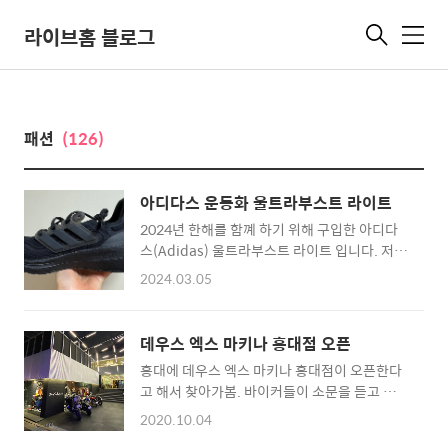
라이브홈 블로그
메
뉴
패션
(126)
아디다스 운동화 울트라부스트 라이트
2024년 한해를 함꼐 하기 위해 구입한 아디다
스(Adidas) 울트라부스트 라이트 입니다. 저는
울트라부스트20 시리즈 부터 아디다스 운동화
2024.03.05
만 신고 있었는데요. 이번에는 라인업이 여러개
로 나뉘면서 겨울 신발인 콜드레디가 나오더군
요. 그렇지만 콜드레디는 어딘가 제 발에는 안맞
데우스 엑스 마키나 홍대점 오픈
는 것 같아서, 울트라부스트 라이트를 선택했습
홍대에 데우스 엑스 마키나 홍대점이 오픈한다
니다. 아디다스 울트라부스트 라이트
고 해서 찾아가봄. 바이커들이 소문을 듣고 엄청
ULTRABOOST LIGHT (GZ5166) 이 신발은 앞
몰려온 것 같다. 1층은 대략 이렇게 생겼고, 2층
쪽이 살짝 휘어져 올라간 것이 특징입니다. 얼마
2020.10.04
은 카페. 코로나 시대이긴 하지만, 그래도 세상
전에 나이키에서 처음으로 출시했다는 워킹화