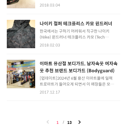
나이키 에어 맥스 플러스... 갑피 패턴 디자인이
찍어둔 사진도 찾아보려 한다. :) 2018.9.11
2018.03.04
꽤 멋진 녀석이죠. ▲ 나이키 에어 맥스 플러스
2018.9.14 2018.10 2018.10.20 * 네이버지
뭔가 비주얼이 꽤 멋지네요. 다만 이상하게 발뒷
도에는 위치정보가 나오는데, 카카오지도(다음
꿈치 부분이 조금 굴곡이 안맞는 것 같아서 구입
지도)에서는 안나오는 장소다. * 2020년 2
나이키 점퍼 테크플리스 카모 윈드러너
을 하지는 않았습니다. 그리고 이번에 나이키 에
월.....
한국에서는 구하기 어려워서 직구한 나이키
어 베이퍼맥스는 이번에 새로운 색상이 나온 것
(Nike) 윈드러너 테크플리스 카모 (Tech
같아서 한번 더 신어봤죠 ^^ 예쁘긴 하지만 역시
Fleece Camo Windrunner) 입니다. 다른 컬
앞쪽 부분이 조금 꽈 끼는 듯한 느낌이 들어서
2018.02.03
러는 국내에도 재고 상품이 있는데, 짙은 회색인
맥스 플러스와 베이퍼맥스는 스킵하는 것으로
이 컬러는 찾기가 정말 힘들더군요. ^^ (품번
^^ 꽤 멋진 신발인데 제 발에 안맞는 것 같아서
835866-021) 품번 835867-021도 똑같은 상
아쉬워요 :) [관련글] 나이키 점퍼 테크플리스
이마트 용산점 보디가드, 남자속옷 여자속
품처럼 보이는데, 어떻게 다른 것인지는 모르겠
카모 윈드러너 나이키 우먼 에어맥스1 미드 스
옷 추천 브랜드 보디가드 (Bodyguard)
습니다만... 더블 지퍼? 듀얼 지퍼? 어쨌든 밑쪽
니커부츠, 에어맥스 커맨드 (나이키 여자 신발)
[업데이트]2024년 6월 용산 이마트몰에 일렉
에서도 열립니다. 보통 이런 후드 점퍼를 입으면
..
트로마트가 들어오게 되면서 이 매장들은 모두
안쪽이 꿀렁해지는데, 밑쪽을 살짝 열어두면 핏
폐점되었습니다.보통 속옷 (언더웨어)는 이마
하게 입을 수 있죠 ^^ 살짝 추운 날씨, 쌀쌀한 날
2017.12.17
트에서 구입하는 편인데요.이번에 이마트 용산
씨에 잘 입고 있습니다. 이번 겨울처럼 영하 15
점에 가보니 보디가드(Body Guard)가 입점해
도만 아니면 영상 10도 정도의 추운 날씨에도
있더군요.보디가드는 꽤 품질이 좋은 편이라서
이거랑 나이키 에센셜 바람막이랑 같이 입어도
다른 사람들에게도 추천하고 있는데, 접근성이
꽤 따뜻합니다. :) :: 나이키..
좋은 이마트 용산점 지하 1층 매장에 보디가드
1
13
매장이 생겼기에 간단하게 사진으로 소개해봅