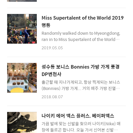
몰에서만 구입할 수 있다고 하는 가방을 구입.
도 275를 신는데... 270이 안들어가는 건 아닌
국내에서는 잘 알려지지 않은 것 같지만, 해외에
데 신발 바닥이 조금 좁은 듯한 느낌이 들더군
서는 꽤 인기가 있는 국산 브랜드라고 한다. * 어
요. 편하게 신자고 사는 신발인 것을 생각해보면
Miss Supertalent of the World 2019
찌되었든 구입한 모델은 상위의 모델 :) :: 마르
VaporMax Flyknit3 도 275로 구입할 것 같습
명동
헨제이 가방 구입하러 바로가기 :: [관련글] 샤
니다. 아무튼, 쿠팡에서 직구할 분들..
Randomly walked down to Myeongdong,
오미 캐리어 가방 추천, 90분 캐리어 러기지 여
ran in to Miss Supertalent of the World
행가방 4세대 직구 하기!
2019 runway. :) It was held right in front
2019.05.05
of Myeungdong Station Exit Number
6.See you next year! :)
성수동 보니스 Bonnies 가방 가게 풍경
DP변천사
출근할 때 지나가게되고, 항상 찍게되는 보니스
(Bonnies) 가방 가게... 거의 매주 가방 진열이
조금씩 달라지는 것 같다. 들어가본 적은 없지
2018.08.07
만... 자세히 보면 강아지가 있다 ^^ 2018.6.19
2018. 6. 27. 2018. 7. 15 시간을 거슬러...
2018.5.26 2018.6.5 강아지가 자주 보이는데,
나이키 에어 맥스 플러스, 베이퍼맥스
가까이서 찍어본 적은 없다 :) 2018.6.12 그러
가끔 발에 맞는 신발을 찾으러 나이키(Nike) 매
다가 7월, 강아지 콜라를 길에서 본 적이 있다.
장에 들르곤 합니다. 오늘 가서 신어본 신발은
안녕 콜라~ :) 2018.4.13 2018.4.25 그 이전에