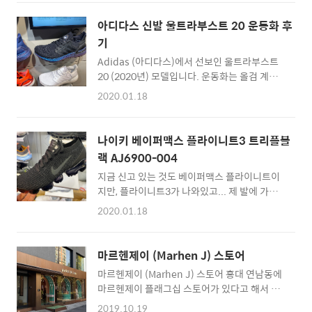
은 돌아간다. :)
모티바가 생각나는군요. 추진력이 잘 느껴지는
디자인이기도 하고, 전체적인 착화감은 편합니
아디다스 신발 울트라부스트 20 운동화 후
다. 다만 아쉽게도 예전 울트라부스트20 때와
기
같은 부드러운 재질에서, 조금 더 단단한 느낌으
Adidas (아디다스)에서 선보인 울트라부스트
로 변하고 있네요. 저는 개..
20 (2020년) 모델입니다. 운동화는 올검 계열
만 신고 있는데요. 신어보니 발볼이 넓은 편인
2020.01.18
저에게는 딱이더군요. ㅎㅎ 컬러는 아래와 같이
다양한 라인업이 있습니다. 그래도 제 눈길은 역
시 올검, 블랙 모델에만 가더군요. 왼쪽이 아디
나이키 베이퍼맥스 플라이니트3 트리플블
다스 울트라부스트 20 입니다. 오른쪽은 제가
랙 AJ6900-004
지금 신고 있는 나이키 베이버맥스 플라이니트
지금 신고 있는 것도 베이퍼맥스 플라이니트이
구요. ^^ 제 사이스는 270인데 정사이즈가 딱
지만, 플라이니트3가 나와있고... 제 발에 가장
맞았습니다. 275만 한번 더 신어보고 구입을 결
잘 맞는 신발인 것 같아 언젠가 구입해서 신을
정할 예정입니다. :) :: 아디다스 울트라부스트
2020.01.18
운동화 입니다. 트리플블랙이라 불리우는 모델
20 운동화 구입하러 바로가기 :: [관련글] 나이
남성용 신발은 AJ6900-004네요. 여성용은
키 베이퍼맥스 플라이니트3 트리플블랙
AJ6910-002인 것 같구요 ^^ 왼쪽이 베이퍼맥
AJ6900-004 아디다스 셔파 플리스 양털 후리
마르헨제이 (Marhen J) 스토어
스 플라이니트3 트리플블랙 모델입니다. 오른
스 집업 자켓 후기 FR5284 남자친구 선물 추
마르헨제이 (Marhen J) 스토어 홍대 연남동에
쪽은 제가 평소에 신고 다니는 플라이니트2(?)
천..
마르헨제이 플래그십 스토어가 있다고 해서 가
모델이구요. 정 사이즈는 270인데... 발볼이 넓
봤다. 이곳에서 이것저것 구경을 하다가 온라인
은 사람들은 반업을 하는 것 같아요. 그래서 저
2019.10.19