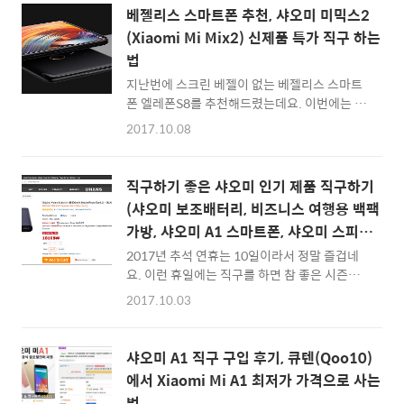
지문인식 센서가 탑재되어 있고, 지포스 MX
는 갤럭시S8과 매우 닮은 꼴이고, 엘레폰 U Pro
베젤리스 스마트폰 추천, 샤오미 미믹스2
150 외..
모델은 갤럭시S8 플러스와 갤럭시노트8과 유
(Xiaomi Mi Mix2) 신제품 특가 직구 하는
사한 느낌이라고 해야 겠네요 ^^ :: 엘레폰U, 엘
법
레폰U프로, 기어베스트 특가 페이지 바로가기
:: 엘레폰U 시리즈는 6GB램, 128GB 스토리지,
지난번에 스크린 베젤이 없는 베젤리스 스마트
듀얼 후면 카메라, 안면인식 기능 등을 탑재하여
폰 엘레폰S8를 추천해드렸는데요. 이번에는 진
중국 스마트폰 제품 중 스펙과 신기술을 가장 빨
정한 베젤리스 스마트폰으로 유명한 샤오미 미
2017.10.08
리 도입하는 스마트폰 입니다. 특히 이번에 나온
믹스2 (Xiaomi Mi Mix2)가 특가로 풀렸더군
엘레폰U Pro모델은 미디어텍 AP가 아닌 스냅
요. 샤오미 미믹스2는 스냅드래곤 835를 탑재
드래곤 660 프로세서를 갖춘 모델이죠. 엣지 디
해 성능이 뛰어나고, 베젤이 거의 없는 스마트폰
직구하기 좋은 샤오미 인기 제품 직구하기
스플..
을 좋아하시는 분들에게는 매우 좋은 정보가 될
(샤오미 보조배터리, 비즈니스 여행용 백팩
것이라 생각합니다. 간단하게 정보를 정리해봅
가방, 샤오미 A1 스마트폰, 샤오미 스피커,
니다. :: 샤오미 미믹스2 64GB 모델 기어베스트
샤오미 에어 노트북, 샤오미 공기청정기2)
직구 사이트 바로가기 :: :: 샤오미 미믹스2
2017년 추석 연휴는 10일이라서 정말 즐겁네
128GB 모델 기어베스트 직구 사이트 바로가기
요. 이런 휴일에는 직구를 하면 참 좋은 시즌입
:: ▲ 제로베젤 스마트폰, 샤오미 미믹스2
니다. 국내 배송은 연휴이기에 쉬지만, 해외배송
2017.10.03
(64GB) :: 샤오미 미믹스2 64GB 모델 기어베
은 쉬지 않고 돌아가기 때문이죠 ^^ 이번에는 간
스트 직구 사이트 바로가기 :: :: 샤오미 미믹스2
단하게 직구하면 좋은 샤오미 제품들을 소개해
128GB 모델 기어베스트 직구 사이트 바로..
볼까 합니다. 국내 쇼핑몰 가격보다 직구를 하면
샤오미 A1 직구 구입 후기, 큐텐(Qoo10)
더 저렴하게 구입할 수 있는 제품들만 추려봤습
에서 Xiaomi Mi A1 최저가 가격으로 사는
니다. 1. 샤오미 보조배터리 10000mAh (2세
법