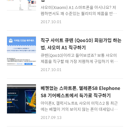
대) 샤오미 배터리는 3세대 제품이 나와있지만,
3세대는 USB-C를 사용하기 때문에 아직까지
샤오미(Xiaomi) A1 스마트폰을 아시나요? 저
는 2세대 제품이 더 인기가 많죠. 기어베스트에
렴하면서도 꽤 수준있는 퀄리티의 제품을 만드
서는 배송비까지 포함해서 약 19,000원대 판매
는 것으로 유명한 샤오미와, 안드로이드 OS를
2017.10.01
를 하고 있더군요 ^^ :: 샤오미 보조배터리
무료로 배포하고 있는 구글이 서로 합작을 하여
10000mAh 2세대 제품 구입하러 바로가기 ::
내놓은 제품으로, 샤오미 MIUI OS가 아닌, 구글
샤오미 정품이기에 성능은 검증이 되어 있는 상
의 순정 안드로이드 OS가 탑재되어 있는 스마
직구 사이트 큐텐 (Qoo10) 회원가입 하는
품입니..
트폰입니다. 그렇기에 중국 스마트폰에 잠재적
법, 샤오미 A1 직구하기
으로 내재되어 있는 백도어를 의심하지 않아도
큐텐(Qoo10)이라고 들어보셨죠? 보통 샤오미
되는데요. 샤오미 홍미노트 시리즈나 샤오미
제품을 직구할 때 가장 저렴하게 구입하기 위해
Mi6 등 인기있는 샤오미 스마트폰보다 메리트
사용하는 직구 쇼핑몰입니다. 지마켓의 지구
가 있는 것 같아 이번 기회에 직구를 하게 되었
2017.10.01
(G9)와 비슷하기도 한데, 실재로는 대표이사는
습니다. 샤오미 A1를 가장 저렴하게 구입할 수
지마켓에 전 사장이었던 구영배입니다. 이베이
있는 루트는 쉽게 이용할 수 있는 직구 사이트
와 함께 조인트 벤처로 지분을 나누고 시작한 온
큐텐(Qoo10)이 가장 편하더군요. Qoo10 가입
베젤없는 스마트폰, 엘레폰S8 Elephone
라인 쇼핑몰이죠 ^^ 어찌되었든 한국에서는 해
방법은 이전 포스팅에서 소개해드렸으니, 이번
S8 기어베스트에서 특가로 직구하기
외 제품들을 원화 카드결제로 쉽게 구할 수 있어
에는 직구하는 방..
아이폰X, 갤럭시노트8, 샤오미 미믹스2 등 최근
서 편한 직구 서비스 중 하나입니다. 일단 회원
에는 베젤이 거의 보이지 않는 폰이 대세입니다.
가입을 해보겠습니다. ^^ 큐텐(Qoo10)은 왠지
다만 베젤리스 (bezel-less) 스마트폰의 단점
모르게 국내 이용자들을 위한 서비스라기 보다
2017.09.13
이 있다면 바로 가격이 비싸다는 것인데요. 중국
는 해외 쇼핑몰 감성이 강해서, 회원가입 페이지
브랜드인 엘레폰 S8 (Elephone S8)은 20만원
를 찾기 쉽지 않은데요. 먼저 상단 '로그인' 버튼