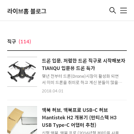
라이브홈 블로그
메
뉴
직구
(114)
드론 입문, 저렴한 드론 직구로 시작해보자
TIANQU 입문용 드론 특가
몇년 전부터 드론(Drone)시장이 활성화 되면
서 이미 드론을 취미로 하고 계신 분들이 많을
것 같습니다. 예전에는 RC(Remote Control)
2018.04.01
라는 용어가 더 많이 쓰였던 것 같은데요. 요즘
은 카메라가 달려있고 공중을 날 수 있으면 무조
건 드론(Drone) 이죠 ^^ 드론을 처음 시작하는
맥북 허브, 맥북프로 USB-C 허브
분들이라면 DJI처럼 잘 알려진 고가의 제품보
Mantistek H2 개봉기 (만티스텍 H3
다는, 연습용 드론으로 시작하는 것이 좋을 거라
USB Type-C 어댑터 추천)
는 생각이 듭니다. 저 역시 연습용 드론(Drone)
을 살펴보다가, 이번에 기어베스트(gearbest)
신형 맥북, 맥북 프로 (2016년형 부터)을 사용