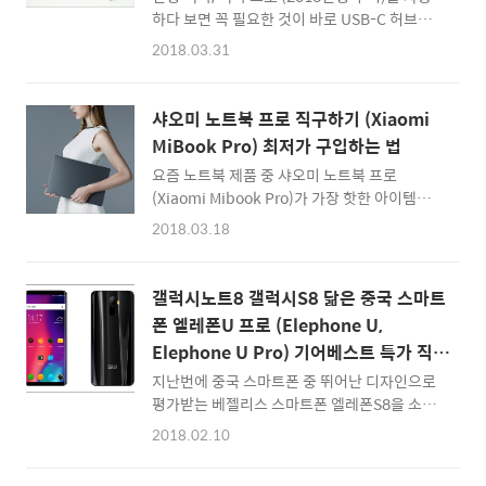
에서 특가로 진행되고 있는 TIANQU XS809W
하다 보면 꼭 필요한 것이 바로 USB-C 허브입
드론을 알아보게 되었습니다. 접이식 드론
니다. 맥북프로 터치바 모델도 USB-C 포트만 4
2018.03.31
Tianqu XS809W by 기어베스트 :: 접이식 드
개가 있을 뿐... 사실상 맥북유저들이 필요로 하
론 Tianqu XS809W 기어베스트 직구 페이지
는 HDMI 포트나 SD메모리 리더 슬롯, 유선
바로가기 :: Tianq..
LAN 등이 없기 때문인데요. 이번에 직구 전문
샤오미 노트북 프로 직구하기 (Xiaomi
사이트인 뱅굿(Banggood)을 통해 구입할 수
MiBook Pro) 최저가 구입하는 법
있는 만티스텍 H2 USB-C 허브 (젠더) 제품을
요즘 노트북 제품 중 샤오미 노트북 프로
사용해보게 되었습니다. 약 5만원대에 구입할
(Xiaomi Mibook Pro)가 가장 핫한 아이템입
수 있는 제품으로 맥북, 또는 USB-C 포트만 있
니다. 그 이유는 잘 아시다시피 15.6인치 노트
는 제품을 사용하는 분들께 좋은 아이템인 듯 합
2018.03.18
북으로 최고사양으로 맞추면 타사 노트북의 경
니다. :: Mantistek H2 USB-C 허브, 뱅굿
우 200만원이 훌쩍 넘어가는 고사양인데도 불
(Banggood) 사이트에서 구입 정보 확인하기 ::
구하고, 약 135만원대에 직구가 가능하기 때문
배송은 일주일 정도 걸리고, 패키지 안전 포장은
갤럭시노트8 갤럭시S8 닮은 중국 스마트
인데요. 이 포스팅에서는 샤오미 노트북 프로가
꽤 꼼꼼하게 잘..
폰 엘레폰U 프로 (Elephone U,
왜 핫한 가성비 노트북인지 간단하게 알아보고,
Elephone U Pro) 기어베스트 특가 직구
최저가로 구입할 수 있는 방법에 대해 간단히 정
정보
리해보겠습니다. ▲ 매력적인 샤오미 노트북 프
지난번에 중국 스마트폰 중 뛰어난 디자인으로
로 (15.6인치) :: 샤오미 노트북 프로 직구하러
평가받는 베젤리스 스마트폰 엘레폰S8을 소개
바로가기 :: 일단 외관 디자인은 맥북프로와 유
해드렸었는데요. 이번에는 기어베스트
2018.02.10
사하다고 보면 됩니다. 터치스크린은 아니지만,
(Gearbest)에서 갤럭시노트8과 닮은 엘레폰U,
FHD 디스플레이와 풀메탈 바디를 가지고 있죠.
엘레폰 U Pro 모델을 선보였습니다. 엘레폰 U