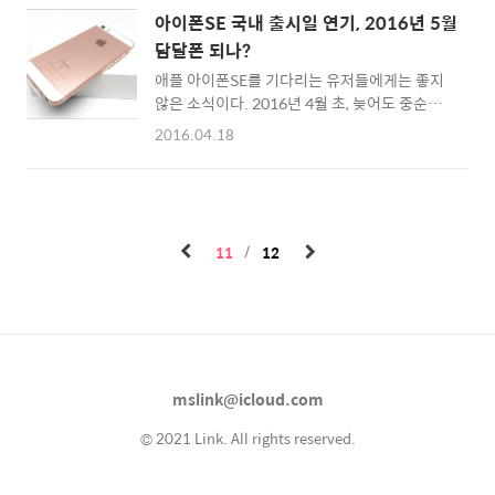
대라는 착한 가격에 나온 몇 안되는 스마트폰 신
을 클릭해보면... 위에 보이는 것처럼 회원가입
아이폰SE 국내 출시일 연기, 2016년 5월
제품입니다. 6인치 대형 스크린에 안드로이드
탭을 볼 수 있죠. 여기서 이메일계정이나 소셜
담달폰 되나?
7.1 누가를 탑재했고, Helio X25 AP를 사용해
로그인 기능으로..
애플 아이폰SE를 기다리는 유저들에게는 좋지
서 스냅드래곤 810대의 성능을 낼 수 있는 가성
않은 소식이다. 2016년 4월 초, 늦어도 중순에
비 폰이죠. 기어베스트(Gearbest)에서 특가 프
국내 출시가 될 것으로 예상되었던 아이폰SE의
로모션 진행중에 있고, 직구로 쉽게 구입해서 사
2016.04.18
국내 출시일이 5월쯤으로 연기 되었기 때문이
용할 수 있는 스마트폰이기에 삼성이나 LG스마
다. 아이폰 SE은 현재 1차 출시국 (미국, 일본,
트폰을 꼭 사용할 필요가 없다고 생각하는 분들
홍콩, 중국, 프랑스, 캐나다 호주 등 12개국) 출
에게 꽤 좋은 선택이 될 것 같습니다. ::
시와 2차 출시국(러시아, 스페인, 이탈리아 등)
Gearbest 엘레폰 S8 (E..
에도 출시가 된 상태이다. 한국은 3차 출시국으
11
12
로 4월 초에 판매가 시작될 것으로 예상되었지
만, 이제 2016년 5월 출시로 연기되면서 또 다
시 '담달폰'이 되었다. ▲ 사진은 직구 성공한 기
자의 아이폰SE 로즈골드 64GB ©
windwaker.net 언론에서는 아이폰SE의 출시
가 2016년 4월으로 이야기가 되어왔으나 최근
mslink@icloud.com
통신관계자와 인터뷰를 한 결과에 따르면 애
플..
© 2021 Link. All rights reserved.