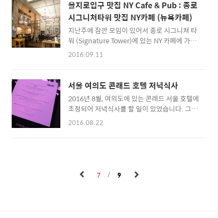
차선책으로 잰부닥에 들어가게 되었습니다. ▲
것 같습니다. 점심 메뉴 치고는 비싼 편이긴 하
을지로입구 맛집 NY Cafe & Pub : 종로
잰부닥 메뉴판 통삼겹살, 목살 모두 13000원이
지만, 콤보메뉴라서 전체요리 -> 메인요리 -> 후
시그니처타워 맛집 NY카페 (뉴욕카페)
네요. 주문한 음식은 목살 3인분, 통삽겹살 2인
식이 나옵니다. ▲ 전체요리 고기와 새콤한 양
지난주에 잠깐 모임이 있어서 종로 시그니쳐 타
분, 비빔냉면, 후식 된장찌개 등등입니다. ▲ 반
념이 되..
워 (Signature Tower)에 있는 NY 카페에 가보
찬은 꽤 여러가지가 나오는 편 ▲ 숙성통목살 2
게 되었습니다. NY Cafe & Pub은 저녁 식사도
인분 ▲ 통삽겹살 2인분 통삼겹살 맛집 중 그럭
2016.09.11
가능한 것 같네요 ^^ 을지로입구역, 또는 을지로
저럭 맛이 괜찮았던 것 같습니다. 숯불에 구워주
3가역에서 찾아가기 괜찮은 장소 인 것 같습니
기 때문에 고기 향도 좋더군요. 2명이서 목살 3
다. 평소에는 카페지만 점심이나 디너를 해결하
인분, 삼겹살 2인분, 냉면, 후식 된장찌개, 콜라
서울 여의도 콘래드 호텔 저녁식사
게도 나쁘지 않은 장소였습니다. ▲ NY카페 이
등을 먹고 8만원을 계산하고 나왔습니다. :) 양..
2016년 8월, 여의도에 있는 콘래드 서울 호텔에
날 서빙된 음식은 라코타 치즈 샐러드, NY반반
초청되어 저녁식사를 할 일이 있었습니다. 그동
피자, 크림비프 크림파스타, 스파이시 비프 파스
안 다녀본 호텔 음식 중에서 가장 마음에 들었던
타 입니다. ▲ 라코타 치즈 샐러드 치즈와 야채,
2016.08.22
식사였던 것 같네요. 회장이 파티 분위기라 조명
그리고 함께 나오는 빵에 돌돌 말아서 먹으면 맛
이 거의 없다시피해서 사진 찍기가 어려웠지만
있는 라코타 치즈 샐러드 입니다. 예전에 한번
그래도 먹었던 음식 메뉴를 기억하기 위해서 몇
먹어본 적이 있는데, 그곳보다 여기가 더 맛있었
몇 사진들을 보정해서 올려봅니다. ^^ :: 서울 호
던 것 같습니다. 피자는 반반피자로 살짝 매운
텔 예약하러 아고다 (Agoda) 바로가기 :: 먼저
맛도 있고 맛있었습니다. 배가 불러서 다..
7
9
에피타이저로 레몬크림 브로콜리 샐러드, 야채
인상 문어 테린, 시금치 퓨레, 포도 토마토 등입
니다. 왼쪽에 푸딩처럼 보이는 테린이 정말 맛있
었습니다. 독특한 맛이 나더군요 ^^ ▲ 치킨 완