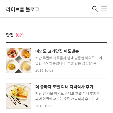
라이브홈 블로그
메
뉴
맛집
(87)
여의도 고기맛집 이도맨숀
지난 주말에 가족들과 함께 방문한 여의도 고기
맛집 이도맨숀입니다. 숙성 한돈 삽겹살, 목살,
그리고 한우를 맛볼 수 있는 곳이었는데요. 다른
2016.10.08
곳과는 차별된 고급스러운 레스토랑 분위기라
특별한 분들을 초청해 같이 가기에도 좋다는 생
각이 들었습니다. 이도맨션은 국회의사당역에
더 플라자 호텔 디너 저녁식사 후기
서 가장 가깝더군요. 국회의사당역 1번출구에
지난 번 서울 여의도 콘래드 호텔 디너 후기 이
서 앞으로 쭉 걷다보면 오른편 코너에서 이도맨
후에 이번에 써보는 호텔 저녁식사 후기는 더 플
숀을 쉽게 찾을 수 있습니다. ▲ 들어가기전, 메
라자 (The Plaza) 호텔 디너 입니다. 더 플라자
뉴판 및 가격 확인 레스토랑인 만큼 미리 들어가
2016.10.03
호텔 저녁식사는 지금까지 제가 먹어본 여타 다
기 전에 메뉴를 확인할 수 있습니다. ^^ 가격도