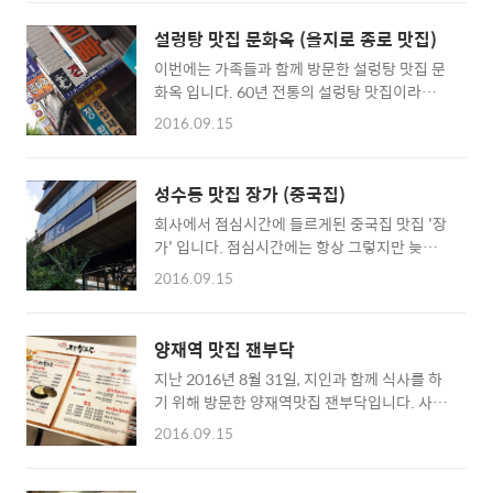
지 고민될 때 부담없이 찾기 좋은 그런 곳인 것
감자탕 맛집 후기 (성수동 맛집)
같습니다. ▲ 한양 숯불구이 ▲ 점심메뉴, 낙지
설렁탕 맛집 문화옥 (을지로 종로 맛집)
볶음과 우삽겹된장찌개 + 비빔밥은 2인 이상 주
이번에는 가족들과 함께 방문한 설렁탕 맛집 문
문 가능 먼저 1인 주문이 가능한 메뉴로 숯불돼
화옥 입니다. 60년 전통의 설렁탕 맛집이라고
지불백입니다. ▲ 숯불에 구워 나온듯한 고기
하는데요. 문화옥은 을지로4가역 4번출구에서
▲ 반찬도 잘 나오는편이다. 숯불 불백은 고기
2016.09.15
가장 가깝더군요. 을지로4가 4번출구에서 조금
반찬을 좋아하시는 분들에게 추천해봅니다. 점
걷다보면 아래에 보이는 것처럼 중간 표지판도
심을 든든하게 돼지고기 숯불고기로 배를 채울
걸려 있습니다. 아마도 사람들이 소문을 듣고 많
수 있네요. 다음으로 먹어본 메뉴는 2인 이상이
성수동 맛집 장가 (중국집)
이들 찾아오기에 이렇게 이정표를 만들어둔것
되어야 주문할 수 있는 우삽겸된장찌개 + 비빔
회사에서 점심시간에 들르게된 중국집 맛집 '장
이 아닐까 싶습니다. ▲ 문화옥, 표지판을 보고
밥입니다. ▲ 비빔밥 우삼겹 된장찌개는 맛있는
가' 입니다. 점심시간에는 항상 그렇지만 늦게
골목 안쪽으로 들어가보자 골목으로 들어서서
편이고 고기도 많이 들어있는..
가면 자리가 없을 정도로 붐비는 곳인것 같습니
조금 걷다보면 왼편으로 60년 전통 문화옥 간판
2016.09.15
다. 매장이 그리 넓지는 않아서 인지 자리 찾기
이 보입니다. 안으로 들어가보면 아래와 같은 분
가 조금 어려웠던 기억이 납니다. 직장 동료들에
위기입니다. 설렁탕 집이라서 그런지 소고기 냄
게 '오늘은 스트레스를 좀 많이 받는 것 같아서
새가 배어있는 것 같았습니다. ^^ 이 날은 비가
양재역 맛집 잰부닥
매운게 먹고 싶어'라고 했더니 안내해준 곳이죠
오는 날이라서 그런지 손님이 많이 않았는데요.
지난 2016년 8월 31일, 지인과 함께 식사를 하
^^ ▲ 성수동 맛집 장가 (張家) ▲ 점심시간
매장이 꽤 넓은 것을 보니 식사시간에는 손님이
기 위해 방문한 양재역맛집 잰부닥입니다. 사실
ABC 콤보(자장면, 짬뽕, 탕수육) 제가 시킨 메뉴
많을 것 같습니다. :) ..
은 자주 가던 통삼겹살맛집인 양재역 화포식당
는 짬뽕 콤보입니다. 다만 면보다는 밥을 좋아하
2016.09.15
에 가려고 했었는데, 주말이 아닌 평일 시간에도
는 편이라 짬뽕밥으로 변경을 했죠. 아마 8500
저녁시간에는 만석이더군요. 그래서 할 수 없이
원이었던가 한데 짬뽕밥으로 바꾸면 9000원인