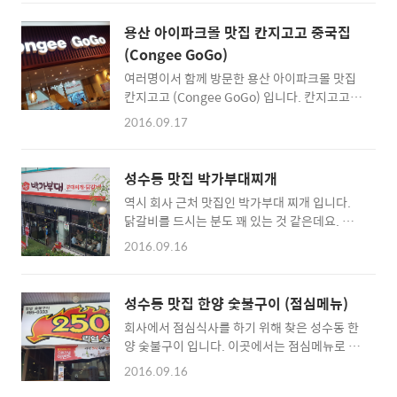
른 디너 중에서도 가장 훌륭했던 것 같습니다.
확인해두는 것이 좋겠죠. ▲ 고기맛집 이기 보
메뉴 선택도 탁월했던 것 같구요 ^^ 물론 초대받
다는 고급 레스토랑이라고 할만큼 좋은 자리들
용산 아이파크몰 맛집 칸지고고 중국집
아서 먹게 된 것이지만, 나중에라도 더 플라자
이 많았다 메뉴판을 참고해보시면 아시겠지만
(Congee GoGo)
호텔에서 저녁식사 초청을 받게되면 다른 일정
국내산 유기농 한돈, 한우를 맛볼 수 있는 레스
여러명이서 함께 방문한 용산 아이파크몰 맛집
을 째더라도 꼭 다시 가서 먹어야 겠다는 생각을
토랑입니다. 이런 곳에서 제대로 ..
칸지고고 (Congee GoGo) 입니다. 칸지고고는
해봅니다. :: 서울 호텔 예약하러 아고다
아이파크몰 동관 4층에 위치하고 있습니다. 놀
(Agoda) 바로가기 :: ▲ 훈제 연어로 싼 왕겟살
2016.09.17
부 부대찌개 맞은편에 있어서 찾기가 그리 어려
과 물냉이 가장 먼저 빵이 나오고, 본격적인 식
운 것은 아닌데요. 칸지고고라고 크게 쓰여져 있
사는 훈제 연어와 킹크랩이었습니다. 연어는 자
는 것이 아니라 영문으로 Congee GoGo라고
주 나오는 메뉴이지만 킹크랩은 기대 이상이라
성수동 맛집 박가부대찌개
되어 있어서 살짝 헷갈리더군요 ^^ 중식당인 만
맛있더군요 ^^ ▲ 더 플라자 호텔 디너 메뉴 ▲
역시 회사 근처 맛집인 박가부대 찌개 입니다.
큼 메뉴는 짜장면과 짬뽕 탕수육 등등입니다. 매
포..
닭갈비를 드시는 분도 꽤 있는 것 같은데요. 저
장이 넓은 편이라 가족단위로 오기에도 그리 나
는 주로 점심식사로 부대찌개가 먹고 싶어질 때
쁘진 않아보였습니다. ▲ 칸지고고 저희는 미리
2016.09.16
가게 되는 것 같습니다. ▲ 성수동 박가부대 (부
예약을 하고 안쪽에 있는 별실에 자리를 잡았습
대찌개) 항상 시키는 메뉴는 오리지널 부대찌개
니다. 분위기는 나쁘지 않은 것 같네요 ^^ 미리
3~4인분입니다. 부대찌개는 그럭저럭 맛있는
세팅된 자리입니다. 아이를 데리고 식사를 하러
성수동 맛집 한양 숯불구이 (점심메뉴)
편입니다. 저는 사리를 추가하는 것을 싫어하는
오시는 분들을 위해서 유야용 테이블도 마련되
회사에서 점심식사를 하기 위해 찾은 성수동 한
편인데 우동면이 조금 들어있어 마음에 드는 곳
어 있었습니다. 메뉴는 세트메뉴도 있으니 2~3
양 숯불구이 입니다. 이곳에서는 점심메뉴로 숯
이네요 :) [관련글] 성수동 맛집 장가 (중국집)
인이 방문했다..
불돼지불백, 우삽겹된장찌개, 육쌈냉면 등 알찬
성수동 맛집 한양 숯불구이 (점심메뉴) 성수동
2016.09.16
메뉴를 선보이고 있더군요. 점심시간에 뭐 먹을
맛집 쿤스트테이블 KunstTable 소문난 성수