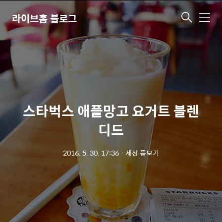
라이브홈 블로그
메
뉴
스타벅스 애플망고 요거트 블렌
디드
2016. 5. 30. 17:36
ㆍ
세상 돋보기