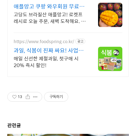
애플망고 쿠팡 와우회원 무료배
송
고당도 브라질산 애플망고! 로켓프
레시로 오늘 주문, 새벽 도착해요. 선
물용으로도 제격! 크고 싱싱한 애플
망고로 온 가족 만족!
https://www.foodspring.co.kr/
광고
과일, 식봄이 진짜 싸요! 사업자
전용 특가
매일 신선한 제철과일, 첫구매 시
20% 즉시 할인!
13
구독하기
관련글