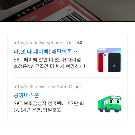
https://m.deliveryphone.co.kr
광고
미.쳤.다 페이백! 배달의폰
Secret 비밀지원금!
SKT 페이백 할인 미.쳤.다! 대리점
호갱은No 무조건 더 싸게 현명하게!
http://cafe.naver.com/tofm01
광고
공짜버스폰
SKT 보조금성지 전국택배, 57만 회
원, 14년 운영, 당일출고