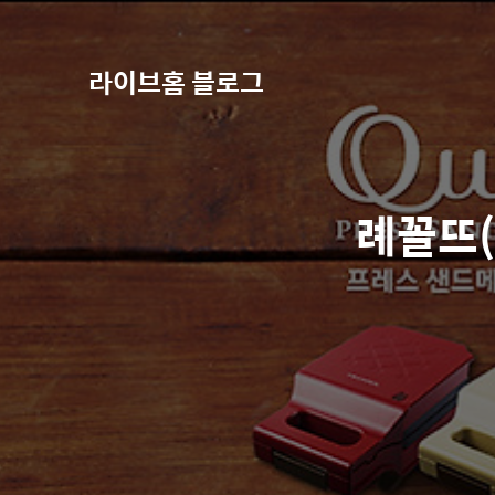
라이브홈 블로그
례꼴뜨(