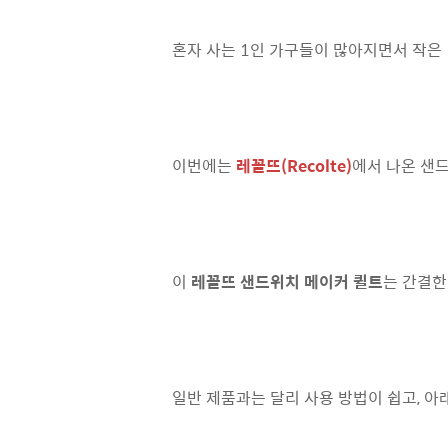
혼자 사는 1인 가구들이 많아지면서 작은 
이번에는
레꼴뜨(Recolte)
에서 나온 샌
이
레꼴뜨 샌드위치 메이커 퀼트
는 간결한
일반 제품과는 달리 사용 방법이 쉽고, 아래