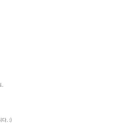
.
. :)