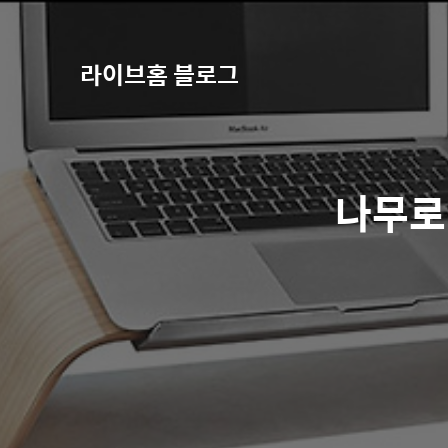
라이브홈 블로그
나무로