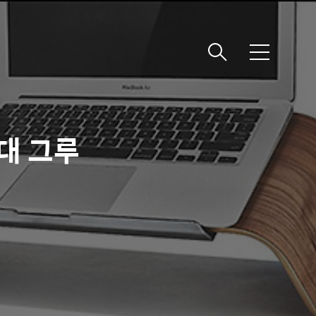
메
뉴
대 그루