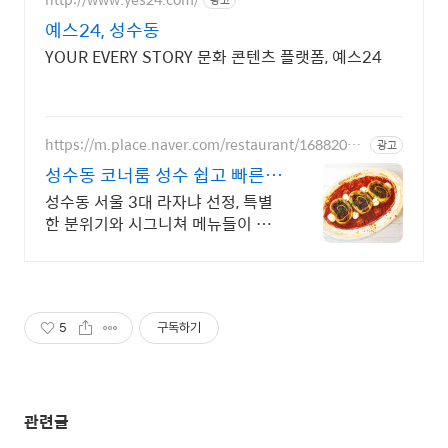
예스24, 성수동
YOUR EVERY STORY 문화 콘텐츠 플랫폼, 예스24
https://m.place.naver.com/restaurant/16882053
광고
16
성수동 코너룸 성수 쉽고 빠른
네이버 예약
성수동 서울 3대 라자냐 선정, 특별
한 분위기와 시그니쳐 메뉴들이 가
득! 40명까지 수용가능한 넓은 매장
에서 데이트, 회식, 모임을 즐겨보세
요
5
구독하기
관련글