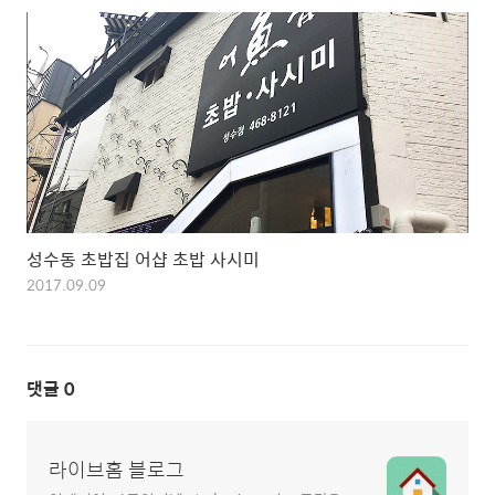
성수동 초밥집 어샵 초밥 사시미
2017.09.09
댓글
0
라이브홈 블로그