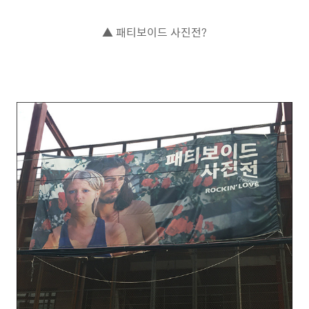
▲ 패티보이드 사진전?