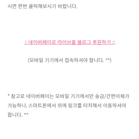
시면 한번 클릭해보시기 바랍니다.
:: 네이버페이로 라이브홈 블로그 후원하기 ::
(모바일 기기에서 접속하셔야 합니다. ^^)
* 참고로 네이버페이는 모바일 기기에서만 송금/간편이체가
가능하니, 스마트폰에서 위에 링크를 터치해서 이동하셔야
합니다. ^^