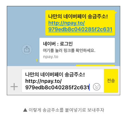
▲ 이렇게 송금주소를 붙여넣기로 보내주자