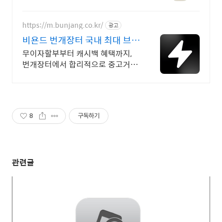
요! 여성적인 머스크향! 민감 피부도
안심, 끈적임 없이 촉촉한 마무리.
https://m.bunjang.co.kr/
광고
비욘드 번개장터 국내 최대 브랜
드 중고거래
무이자할부부터 캐시백 혜택까지,
번개장터에서 합리적으로 중고거래
하세요 전국 각지에서 올라오는 전
국구 최다 상품 매일 10만 개 이상
의 신규 상품 업로드
8
구독하기
관련글