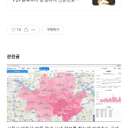
에게 맡기세요. 금감원출신,법원장
검사장 법사위국회의원출신등 70여
명전문가협업가능
13
구독하기
관련글