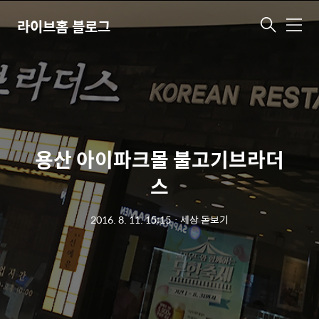
라이브홈 블로그
메
뉴
용산 아이파크몰 불고기브라더
스
2016. 8. 11. 15:15
ㆍ
세상 돋보기