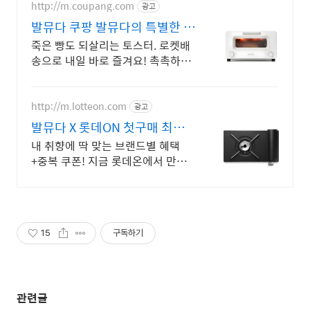
http://m.coupang.com
광고
발뮤다 쿠팡 발뮤다의 특별한 가
치
죽은 빵도 되살리는 토스터. 로켓배
송으로 내일 바로 즐겨요! 촉촉하고
풍미 가득한 요리. 발뮤다 오븐으로
주방의 품격을 높여보세요.
http://m.lotteon.com
광고
발뮤다 X 롯데ON 첫구매 최대 5
천원 혜택!
내 취향에 딱 맞는 브랜드별 혜택
+중복 쿠폰! 지금 롯데온에서 만나
보세요!
15
구독하기
관련글