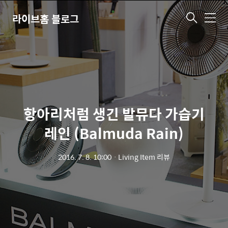
라이브홈 블로그
메
뉴
항아리처럼 생긴 발뮤다 가습기
레인 (Balmuda Rain)
2016. 7. 8. 10:00
ㆍ
Living Item 리뷰