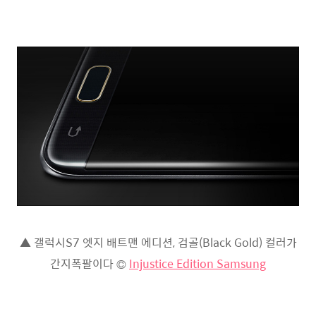
▲ 갤럭시S7 엣지 배트맨 에디션, 검골(Black Gold) 컬러가
간지폭팔이다 ©
Injustice Edition Samsung