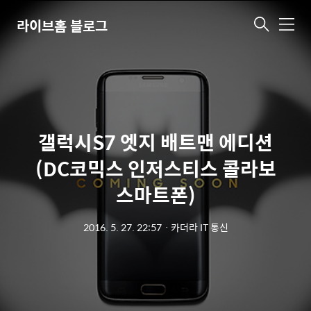
라이브홈 블로그
메
뉴
갤럭시S7 엣지 배트맨 에디션
(DC코믹스 인저스티스 콜라보
스마트폰)
2016. 5. 27. 22:57
ㆍ
카더라 IT 통신