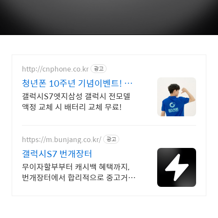
http://cnphone.co.kr
광고
청년폰 10주년 기념이벤트! 대
한민국 대표 휴대폰수리매입
갤럭시S7엣지삼성 갤럭시 전모델
액정 교체 시 배터리 교체 무료!
https://m.bunjang.co.kr/
광고
갤럭시S7 번개장터
무이자할부부터 캐시백 혜택까지,
번개장터에서 합리적으로 중고거래
하세요 전국 각지에서 올라오는 전
국구 최다 상품 매일 10만 개 이상
의 신규 상품 업로드