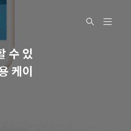
메
뉴
 수 있
공용 케이