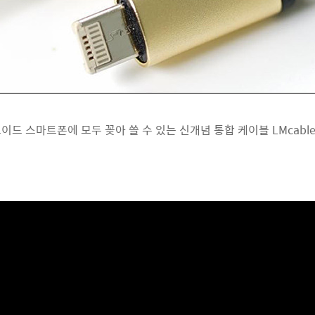
이드 스마트폰에 모두 꽂아 쓸 수 있는 신개념 통합 케이블 LMcabl