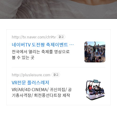
http://tv.naver.com/ch9tv
광고
네이버TV 도전짱 축제이벤트 생
생한 현장속으로 고고씽
전국에서 열리는 축제를 영상으로
볼 수 있는 곳
http://plusleisure.com
광고
VR전문 플러스레저
VR/AR/4D CINEMA/ 귀신의집/ 공
기총사격장/ 회전풍선다트장 제작