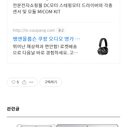
전문전자쇼핑몰 DC모터 스태핑모터 드라이버와 각종
센서 및 모듈 MICOM KIT
http://m.coupang.com
광고
뱅앤올룹슨 쿠팡 오디오 명가 사
운드
뛰어난 해상력과 편안함! 로켓배송
으로 다음날 바로 경험하세요. 고민
끝에 더 큰 만족! 와우회원 30일 반
품으로 편안하게.
5
구독하기
관련글