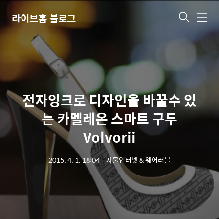
라이브홈 블로그
메
뉴
전자잉크로 디자인을 바꿀수 있
는 카멜레온 스마트 구두
Volvorii
2015. 4. 1. 18:04
ㆍ
사물인터넷 & 웨어러블