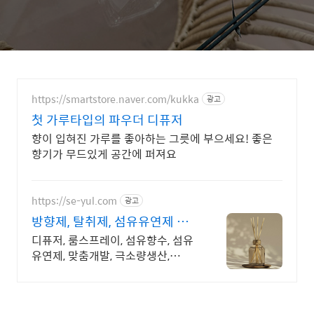
https://smartstore.naver.com/kukka
광고
첫 가루타입의 파우더 디퓨저
향이 입혀진 가루를 좋아하는 그릇에 부으세요! 좋은
향기가 무드있게 공간에 퍼져요
https://se-yul.com
광고
방향제, 탈취제, 섬유유연제 맞
춤개발, 극소량 맞춤생산
디퓨저, 룸스프레이, 섬유향수, 섬유
유연제, 맞춤개발, 극소량생산,
OEM/ODM 초기비용과 재고 부담없
는 소량생산, 다품목 제품개발,신고,
생산,출고까지 한번에!