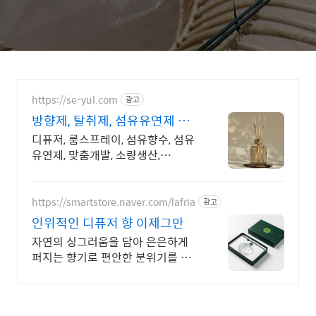
https://se-yul.com
광고
방향제, 탈취제, 섬유유연제 맞
춤개발, 극소량 맞춤생산
디퓨저, 룸스프레이, 섬유향수, 섬유
유연제, 맞춤개발, 소량생산,
OEM/ODM 초기비용과 재고 부담없
는 소량생산, 다품목 제품개발,신고,
생산,출고까지 한번에!
https://smartstore.naver.com/lafria
광고
인위적인 디퓨저 향 이제그만
자연의 싱그러움을 담아 은은하게
퍼지는 향기로 편안한 분위기를 느
껴보세요