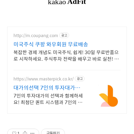
http://m.coupang.com
광고
미국주식 쿠팡 와우회원 무료배송
복잡한 경제 개념도 미국주식, 쉽게! 30일 무료반품으
로 시작하세요. 주식투자 전략을 배우고 바로 실천! 오
늘주문 내일도착 로켓배송으로 시작하세요.
https://www.masterpick.co.kr/
광고
대가의선택 7인의 투자대가와
함께하세요
7인의 투자대가의 선택과 함께하세
요! 최첨단 퀀트 시스템과 7인의 투
자대가의 투자공식을 접목! 종목진
단부터 투자점수까지
1
구독하기