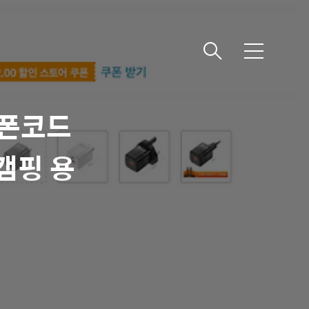
메
뉴
쿠폰코드
 캠핑 용