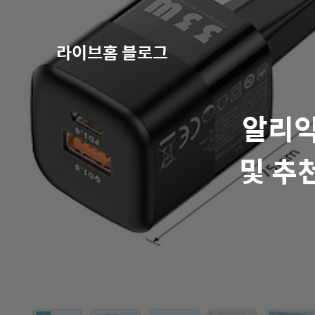
라이브홈 블로그
알리익
및 추천