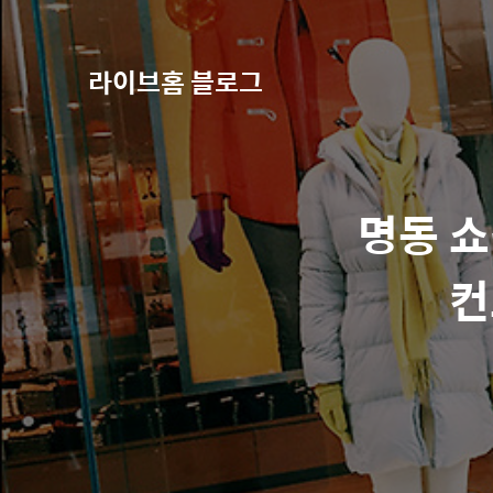
라이브홈 블로그
명동 쇼
컨