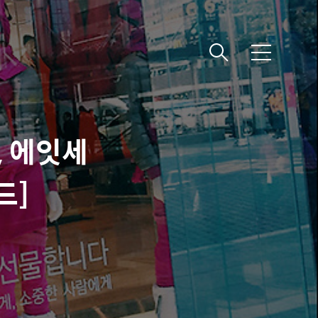
메
뉴
, 에잇세
드]