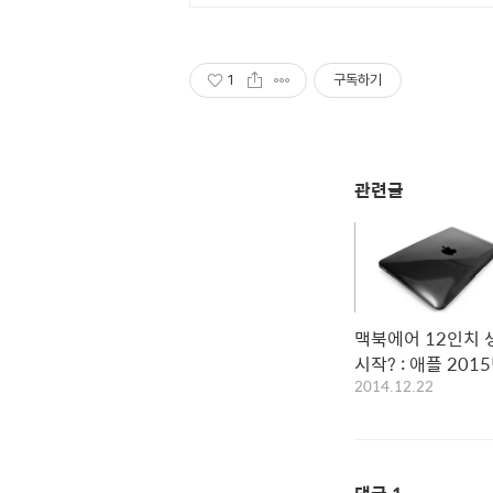
1
구독하기
관련글
맥북에어 12인치 
시작? : 애플 201
2014.12.22
북에어 루머