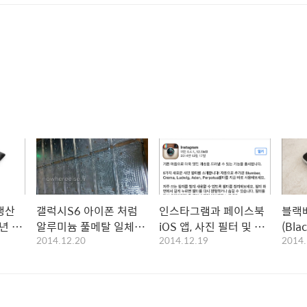
생산
갤럭시S6 아이폰 처럼
인스타그램과 페이스북
블랙
5년 맥
알루미늄 풀메탈 일체형
iOS 앱, 사진 필터 및 보
(Bla
2014.12.20
2014.12.19
2014.
으로 나온다? 그럼 배터
정효과 추가
개
리 교환은?