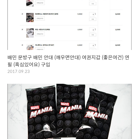
배민 문방구 배민 안대 (깨우면안대) 여권지갑 (좋은여건) 연
필 (흑심있어요) 구입
2017.09.23