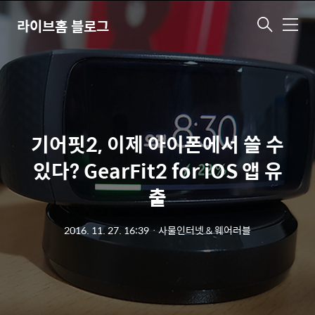
라이브홈 블로그
메
뉴
기어핏2, 이제 아이폰에서 쓸 수
있다? GearFit2 for iOS 앱 유
출
2016. 11. 27. 16:39
ㆍ
사물인터넷 & 웨어러블