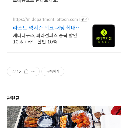
료배송으로 만나보세요.
https://m.department.lotteon.com
광고
라스트 역시즌 위크 패딩 최대
74% 할인
캐나다구스, 파라점퍼스 중복 할인
10% + 카드 할인 10%
15
구독하기
관련글