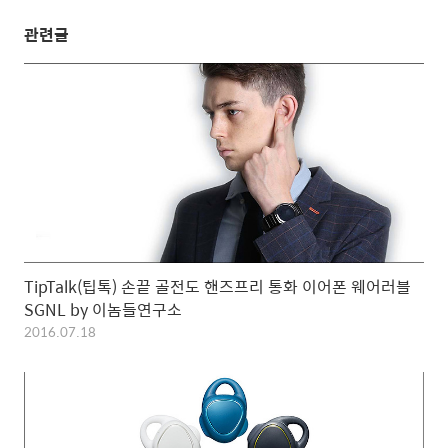
관련글
TipTalk(팁톡) 손끝 골전도 핸즈프리 통화 이어폰 웨어러블
SGNL by 이놈들연구소
2016.07.18