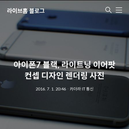
라이브홈 블로그
메
뉴
아이폰7 블랙, 라이트닝 이어팟
컨셉 디자인 렌더링 사진
2016. 7. 1. 20:46
ㆍ
카더라 IT 통신