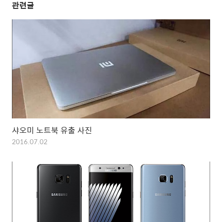
관련글
샤오미 노트북 유출 사진
2016.07.02