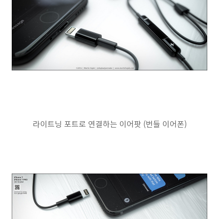
라이트닝 포트로 연결하는 이어팟 (번들 이어폰)