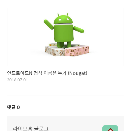
안드로이드N 정식 이름은 누가 (Nougat)
2016.07.01
댓글
0
라이브홈 블로그