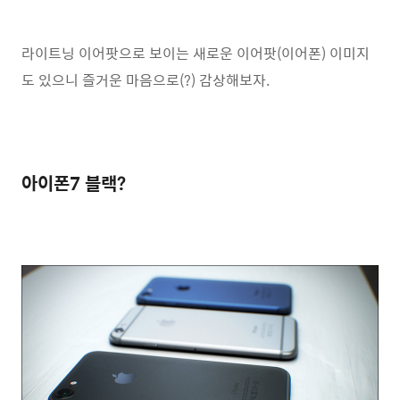
라이트닝 이어팟으로 보이는 새로운 이어팟(이어폰) 이미지
도 있으니 즐거운 마음으로(?) 감상해보자.
아이폰7 블랙?