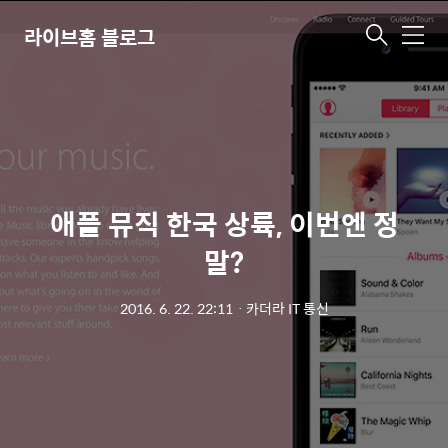
라이브홈 블로그
메
뉴
애플 뮤직 한국 상륙, 이번엔 정
말?
2016. 6. 22. 22:11
ㆍ
카더라 IT 통신